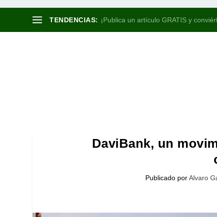
TENDENCIAS:
¡Publica un artículo GRATIS y conviért
DaviBank, un movimi
Publicado por
Alvaro G