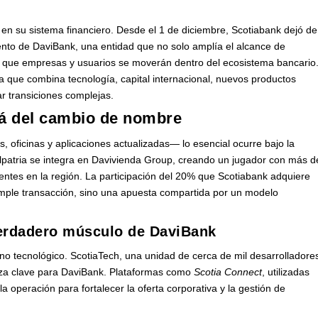
 en su sistema financiero. Desde el 1 de diciembre, Scotiabank dejó de
iento de DaviBank, una entidad que no solo amplía el alcance de
n que empresas y usuarios se moverán dentro del ecosistema bancario
 que combina tecnología, capital internacional, nuevos productos
r transiciones complejas.
lá del cambio de nombre
 oficinas y aplicaciones actualizadas— lo esencial ocurre bajo la
olpatria se integra en Davivienda Group, creando un jugador con más d
ientes en la región. La participación del 20% que Scotiabank adquiere
simple transacción, sino una apuesta compartida por un modelo
verdadero músculo de DaviBank
sino tecnológico. ScotiaTech, una unidad de cerca de mil desarrolladore
eza clave para DaviBank. Plataformas como
Scotia Connect
, utilizadas
 operación para fortalecer la oferta corporativa y la gestión de