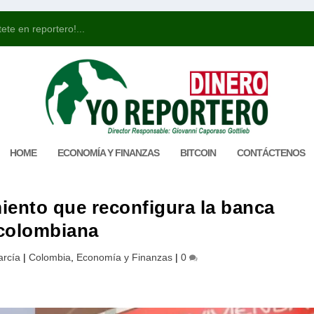
ete en reportero!...
HOME
ECONOMÍA Y FINANZAS
BITCOIN
CONTÁCTENOS
ento que reconfigura la banca
colombiana
arcía
|
Colombia
,
Economía y Finanzas
|
0