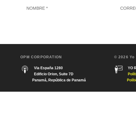
OPM CORPORATION
© 2026 Yo
Via España 1280
YO 
Edificio Orion, Suite 7D
Polí
Panamá, República de Panamá
Polít
Diseñado por
| Desarrollado por
Elegant Themes
WordPress