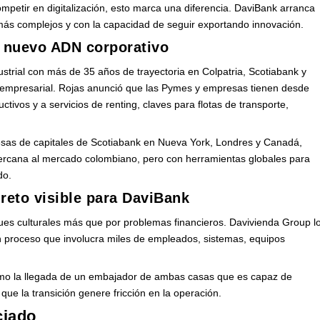
petir en digitalización, esto marca una diferencia. DaviBank arranca
ás complejos y con la capacidad de seguir exportando innovación.
l nuevo ADN corporativo
strial con más de 35 años de trayectoria en Colpatria, Scotiabank y
 empresarial. Rojas anunció que las Pymes y empresas tienen desde
ctivos y a servicios de renting, claves para flotas de transporte,
esas de capitales de Scotiabank en Nueva York, Londres y Canadá,
cercana al mercado colombiano, pero con herramientas globales para
do.
 reto visible para DaviBank
ues culturales más que por problemas financieros. Davivienda Group l
 un proceso que involucra miles de empleados, sistemas, equipos
como la llegada de un embajador de ambas casas que es capaz de
 que la transición genere fricción en la operación.
iciado