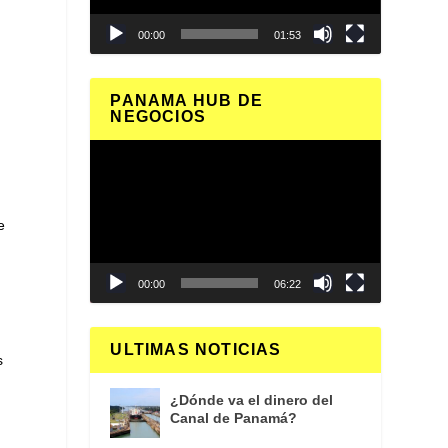
00:00
01:53
.
PANAMA HUB DE
NEGOCIOS
Reproductor
de
vídeo
e
00:00
06:22
ULTIMAS NOTICIAS
s
¿Dónde va el dinero del
Canal de Panamá?