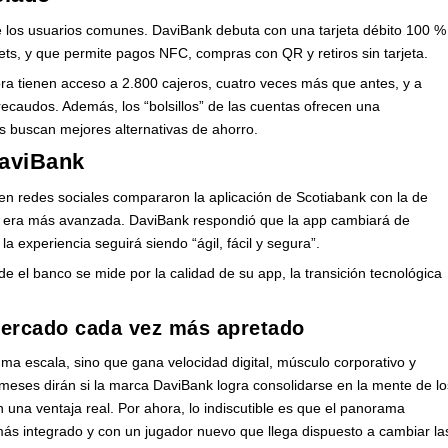
e los usuarios comunes. DaviBank debuta con una tarjeta débito 100 %
llets, y que permite pagos NFC, compras con QR y retiros sin tarjeta.
ora tienen acceso a 2.800 cajeros, cuatro veces más que antes, y a
recaudos. Además, los “bolsillos” de las cuentas ofrecen una
es buscan mejores alternativas de ahorro.
DaviBank
s en redes sociales compararon la aplicación de Scotiabank con la de
or era más avanzada. DaviBank respondió que la app cambiará de
 experiencia seguirá siendo “ágil, fácil y segura”.
 el banco se mide por la calidad de su app, la transición tecnológica
ercado cada vez más apretado
ma escala, sino que gana velocidad digital, músculo corporativo y
meses dirán si la marca DaviBank logra consolidarse en la mente de lo
 una ventaja real. Por ahora, lo indiscutible es que el panorama
s integrado y con un jugador nuevo que llega dispuesto a cambiar la