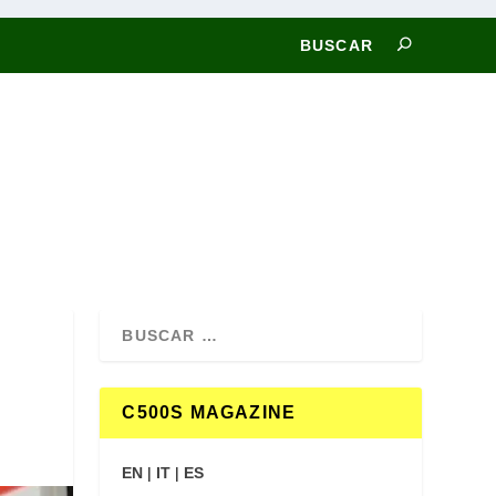
C500S MAGAZINE
EN
|
IT
|
ES