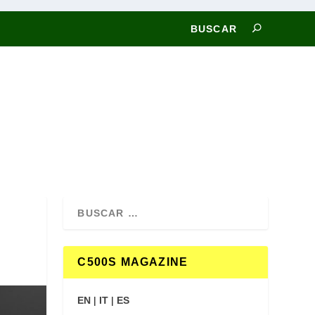
C500S MAGAZINE
EN
|
IT
|
ES