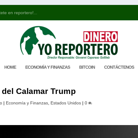
ete en reportero!...
HOME
ECONOMÍA Y FINANZAS
BITCOIN
CONTÁCTENOS
 del Calamar Trump
o
|
Economía y Finanzas
,
Estados Unidos
|
0