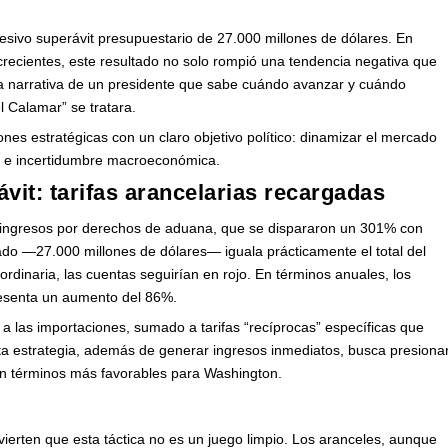
esivo superávit presupuestario de 27.000 millones de dólares. En
 crecientes, este resultado no solo rompió una tendencia negativa que
 la narrativa de un presidente que sabe cuándo avanzar y cuándo
l Calamar” se tratara.
nes estratégicas con un claro objetivo político: dinamizar el mercado
s e incertidumbre macroeconómica.
ávit: tarifas arancelarias recargadas
los ingresos por derechos de aduana, que se dispararon un 301% con
o —27.000 millones de dólares— iguala prácticamente el total del
aordinaria, las cuentas seguirían en rojo. En términos anuales, los
resenta un aumento del 86%.
a las importaciones, sumado a tarifas “recíprocas” específicas que
a estrategia, además de generar ingresos inmediatos, busca presiona
en términos más favorables para Washington.
vierten que esta táctica no es un juego limpio. Los aranceles, aunque