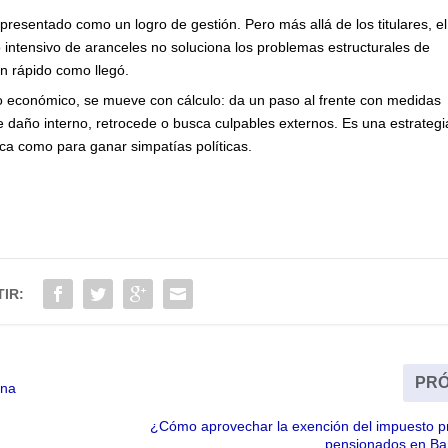
 presentado como un logro de gestión. Pero más allá de los titulares, el
ntensivo de aranceles no soluciona los problemas estructurales de
an rápido como llegó.
go económico, se mueve con cálculo: da un paso al frente con medidas
 daño interno, retrocede o busca culpables externos. Es una estrategi
ica como para ganar simpatías políticas.
IR:
PRÓ
una
¿Cómo aprovechar la exención del impuesto pr
pensionados en Bar