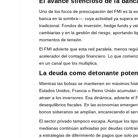
El avance silencioso de la banc
Uno de los focos de preocupación del FMI es la ex
banca en la sombra—, cuya actividad ya supera en
tradicional. Fondos de inversión, hedge funds y ve
cambiarias y en la gestión del riesgo, aportando l
momentos de tensión.
El FMI advierte que esta red paralela, menos reg
acelerador del contagio financiero. Lo que comen
en un canal que los multiplica.
La deuda como detonante poten
Mientras las bolsas se mantienen en máximos his
Estados Unidos, Francia o Reino Unido acumulan dé
atraer a los inversores. Esa dinámica, advierte el 
desequilibrios fiscales. En las economías emergent
bonos soberanos se amplían, encareciendo el serv
El sector privado tampoco escapa. Aunque los ti
medianas continúan asfixiadas por deudas contraí
a estrategias de diferimiento de pagos que solo p