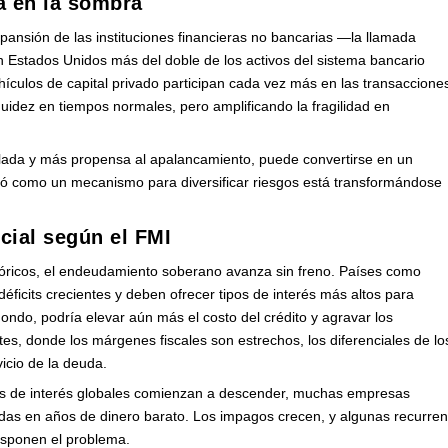
a en la sombra
pansión de las instituciones financieras no bancarias —la llamada
 Estados Unidos más del doble de los activos del sistema bancario
hículos de capital privado participan cada vez más en las transaccione
iquidez en tiempos normales, pero amplificando la fragilidad en
ulada y más propensa al apalancamiento, puede convertirse en un
zó como un mecanismo para diversificar riesgos está transformándose
cial según el FMI
tóricos, el endeudamiento soberano avanza sin freno. Países como
ficits crecientes y deben ofrecer tipos de interés más altos para
Fondo, podría elevar aún más el costo del crédito y agravar los
es, donde los márgenes fiscales son estrechos, los diferenciales de lo
icio de la deuda.
pos de interés globales comienzan a descender, muchas empresas
das en años de dinero barato. Los impagos crecen, y algunas recurre
osponen el problema.