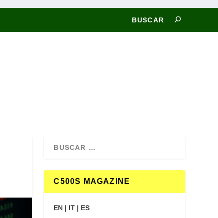
C500S MAGAZINE
EN
|
IT
|
ES