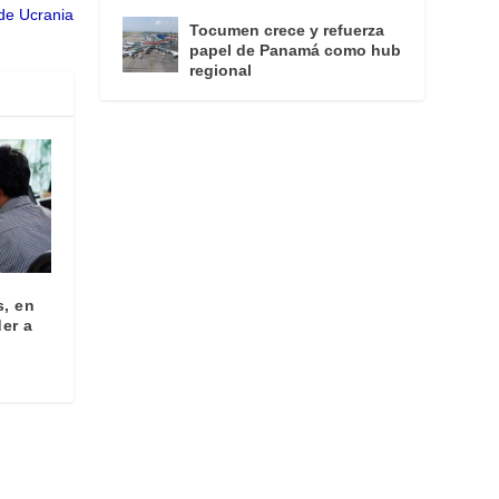
de Ucrania
Tocumen crece y refuerza
papel de Panamá como hub
regional
s, en
er a