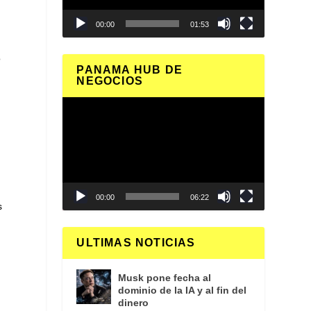
00:00
01:53
o
PANAMA HUB DE
NEGOCIOS
Reproductor
de
vídeo
00:00
06:22
s
ULTIMAS NOTICIAS
Musk pone fecha al
dominio de la IA y al fin del
dinero