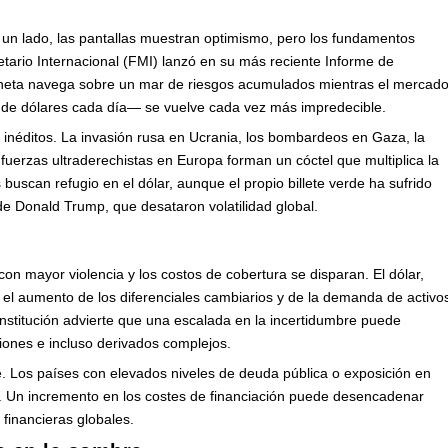
 un lado, las pantallas muestran optimismo, pero los fundamentos
tario Internacional (FMI) lanzó en su más reciente Informe de
laneta navega sobre un mar de riesgos acumulados mientras el mercad
de dólares cada día— se vuelve cada vez más impredecible.
s inéditos. La invasión rusa en Ucrania, los bombardeos en Gaza, la
 fuerzas ultraderechistas en Europa forman un cóctel que multiplica la
s buscan refugio en el dólar, aunque el propio billete verde ha sufrido
 de Donald Trump, que desataron volatilidad global.
on mayor violencia y los costos de cobertura se disparan. El dólar,
ro el aumento de los diferenciales cambiarios y de la demanda de activo
institución advierte que una escalada en la incertidumbre puede
ciones e incluso derivados complejos.
e. Los países con elevados niveles de deuda pública o exposición en
. Un incremento en los costes de financiación puede desencadenar
financieras globales.