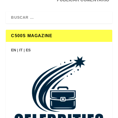
C500S MAGAZINE
EN
|
IT
|
ES