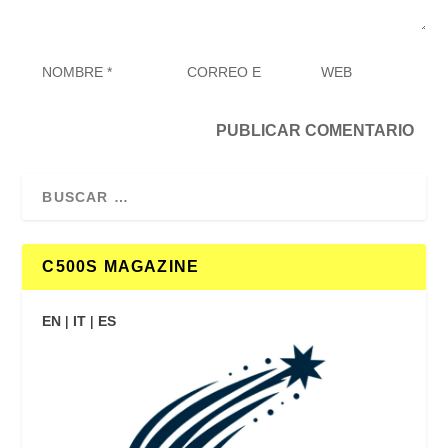
C500S MAGAZINE
EN
|
IT
|
ES