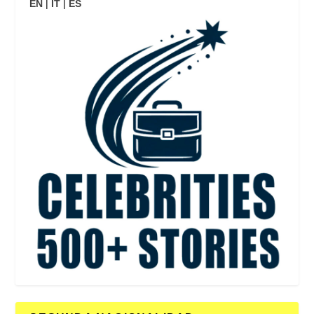
EN
|
IT
|
ES