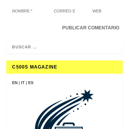
C500S MAGAZINE
EN
|
IT
|
ES