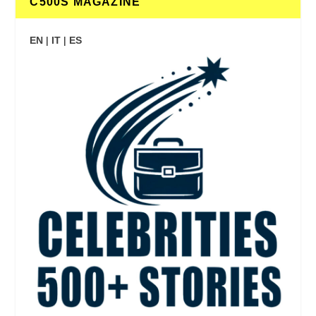
C500S MAGAZINE
EN
|
IT
|
ES