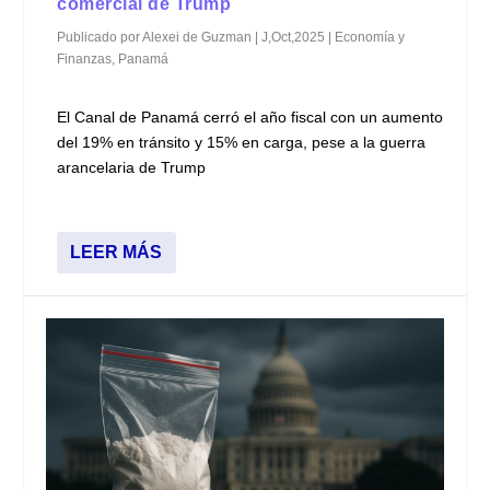
comercial de Trump
Publicado por
Alexei de Guzman
|
J,Oct,2025
|
Economía y
Finanzas
,
Panamá
El Canal de Panamá cerró el año fiscal con un aumento
del 19% en tránsito y 15% en carga, pese a la guerra
arancelaria de Trump
LEER MÁS