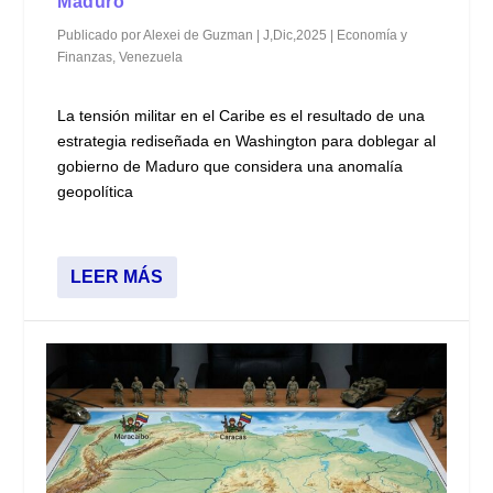
Maduro
Publicado por
Alexei de Guzman
|
J,Dic,2025
|
Economía y
Finanzas
,
Venezuela
La tensión militar en el Caribe es el resultado de una
estrategia rediseñada en Washington para doblegar al
gobierno de Maduro que considera una anomalía
geopolítica
LEER MÁS