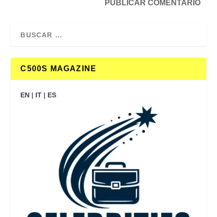
C500S MAGAZINE
EN
|
IT
|
ES