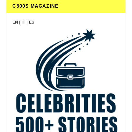
C500S MAGAZINE
EN
|
IT
|
ES