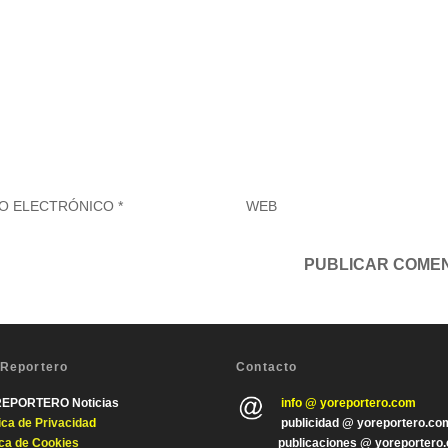
 Reportero
Contacto
REPORTERO Noticias
info @ yoreportero.com
tica de Privacida
d
publicidad @ yoreportero.co
ica de Cookies
publicaciones @ yoreportero