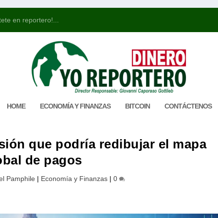
ete en reportero!...
HOME
ECONOMÍA Y FINANZAS
BITCOIN
CONTÁCTENOS
usión que podría redibujar el mapa
obal de pagos
el Pamphile
|
Economía y Finanzas
|
0