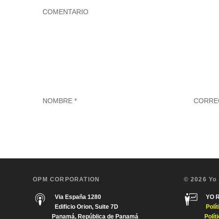
OPM CORPORATION
© 2026 Yo
Via España 1280
YO 
Edificio Orion, Suite 7D
Polí
Panamá, República de Panamá
Polít