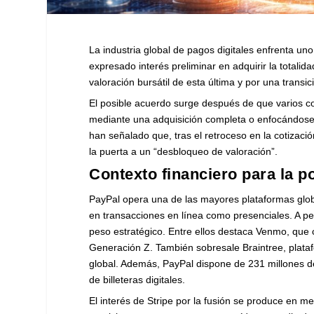
La industria global de pagos digitales enfrenta u
expresado interés preliminar en adquirir la totali
valoración bursátil de esta última y por una transic
El posible acuerdo surge después de que varios 
mediante una adquisición completa o enfocándose en
han señalado que, tras el retroceso en la cotizaci
la puerta a un “desbloqueo de valoración”.
Contexto financiero para la p
PayPal opera una de las mayores plataformas glob
en transacciones en línea como presenciales. A pes
peso estratégico. Entre ellos destaca Venmo, que 
Generación Z. También sobresale Braintree, plataf
global. Además, PayPal dispone de 231 millones de
de billeteras digitales.
El interés de Stripe por la fusión se produce en m