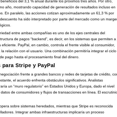
eneficios del 3,1 % anual durante los próximos tres años. Por otro,
imo año, mostrando capacidad de generación de resultados incluso en
nos. En paralelo, las acciones cotizan aproximadamente un 61,3 % por
 descuento ha sido interpretado por parte del mercado como un marge
égicos.
ariedad entre ambas compañías es uno de los ejes centrales del
estructura de pagos “backend”, es decir, en los sistemas que permiten a
ficiente. PayPal, en cambio, controla el frente visible al consumidor,
la relación con el usuario. Una combinación permitiría integrar el ciclo
de pago hasta el procesamiento final del dinero.
s para Stripe y PayPal
 negociación frente a grandes bancos y redes de tarjetas de crédito, co
tante, el acuerdo enfrenta obstáculos significativos. Analistas
aría un “muro regulatorio” en Estados Unidos y Europa, dado el nivel
datos de consumidores y flujos de transacciones en línea. El escrutini
l opera sobre sistemas heredados, mientras que Stripe es reconocida
ladores. Integrar ambas infraestructuras implicaría un proceso