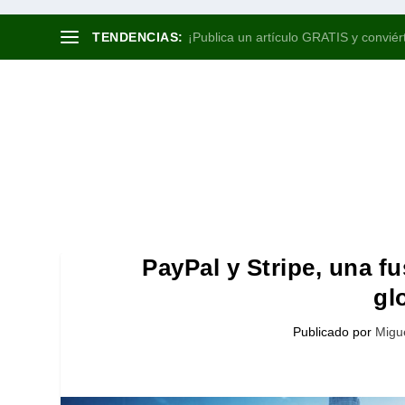
TENDENCIAS:
¡Publica un artículo GRATIS y conviért
PayPal y Stripe, una f
gl
Publicado por
Migu