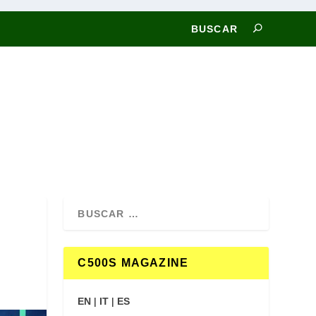
C500S MAGAZINE
EN
|
IT
|
ES