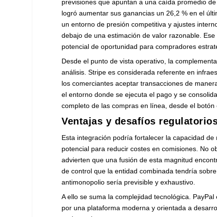
previsiones que apuntan a una caída promedio de b
logró aumentar sus ganancias un 26,2 % en el últ
un entorno de presión competitiva y ajustes inter
debajo de una estimación de valor razonable. Ese
potencial de oportunidad para compradores estrat
Desde el punto de vista operativo, la complement
análisis. Stripe es considerada referente en infra
los comerciantes aceptar transacciones de manera e
el entorno donde se ejecuta el pago y se consolida 
completo de las compras en línea, desde el botón 
Ventajas y desafíos regulatorio
Esta integración podría fortalecer la capacidad de
potencial para reducir costes en comisiones. No obs
advierten que una fusión de esta magnitud encontr
de control que la entidad combinada tendría sobre 
antimonopolio sería previsible y exhaustivo.
A ello se suma la complejidad tecnológica. PayPa
por una plataforma moderna y orientada a desarrol