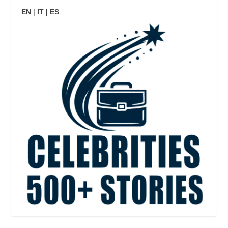
EN
|
IT
|
ES