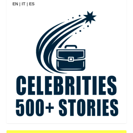
EN
|
IT
|
ES