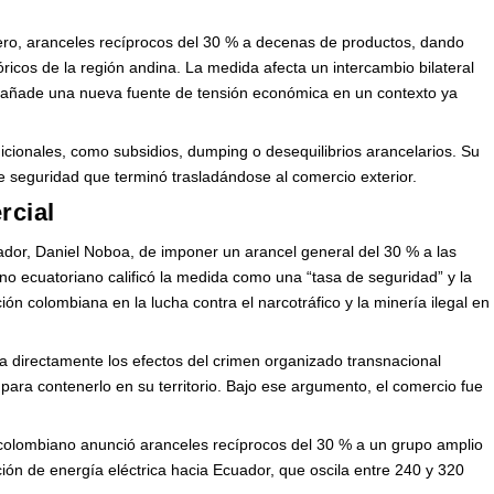
ero, aranceles recíprocos del 30 % a decenas de productos, dando
óricos de la región andina. La medida afecta un intercambio bilateral
y añade una nueva fuente de tensión económica en un contexto ya
adicionales, como subsidios, dumping o desequilibrios arancelarios. Su
e seguridad que terminó trasladándose al comercio exterior.
rcial
uador, Daniel Noboa, de imponer un arancel general del 30 % a las
o ecuatoriano calificó la medida como una “tasa de seguridad” y la
ción colombiana en la lucha contra el narcotráfico y la minería ilegal en
ta directamente los efectos del crimen organizado transnacional
para contenerlo en su territorio. Bajo ese argumento, el comercio fue
 colombiano anunció aranceles recíprocos del 30 % a un grupo amplio
ión de energía eléctrica hacia Ecuador, que oscila entre 240 y 320