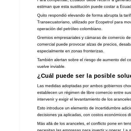
estiman que esta sustitución puede costar a Ecuado
Quito respondió elevando de forma abrupta la tari
Transecuatoriano, utilizado por Ecopetrol para mov
operación del petróleo colombiano.
Gremios empresariales y cámaras de comercio de 
comercial puede provocar alzas de precios, desaba
especialmente en zonas fronterizas.
También alertan sobre el riesgo de aumento del co
vuelve inviable.
¿Cuál puede ser la posible solu
Las medidas adoptadas por ambos gobiernos choc
establecen un régimen de libre comercio entre sus
intervenir y exigir el levantamiento de los arancele
Esto introduce un elemento de incertidumbre adicio
decisiones ya aplicadas, con costos económicos difí
Más allá de los aranceles, el conflicto pone en tens
necesitan las empresas para invertir y operar. La