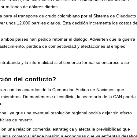
r millones de dólares diarios.
fa para el transporte de crudo colombiano por el Sistema de Oleoducto
er unos 12.000 barriles diarios. Esta decisión incrementa los costos d
ambos países han pedido retomar el diálogo. Advierten que la guerra
stecimiento, pérdida de competitividad y afectaciones al empleo,
ntrabando y la informalidad si el comercio formal se encarece o se
ción del conflicto?
an con los acuerdos de la Comunidad Andina de Naciones, que
 miembros. De mantenerse el conflicto, la secretaría de la CAN podría
s.
nal, ya que una eventual resolución regional podría dejar sin efecto
ciles de revertir.
ión una relación comercial estratégica y afecta la previsibilidad que
 guerra comercial añade presión a economías que ya enfrentan desafío