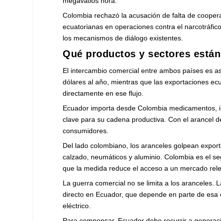
megavatios hora.
Colombia rechazó la acusación de falta de cooper
ecuatorianas en operaciones contra el narcotráfico
los mecanismos de diálogo existentes.
Qué productos y sectores están
El intercambio comercial entre ambos países es a
dólares al año, mientras que las exportaciones ec
directamente en ese flujo.
Ecuador importa desde Colombia medicamentos, ins
clave para su cadena productiva. Con el arancel 
consumidores.
Del lado colombiano, los aranceles golpean export
calzado, neumáticos y aluminio. Colombia es el se
que la medida reduce el acceso a un mercado rel
La guerra comercial no se limita a los aranceles. 
directo en Ecuador, que depende en parte de esa
eléctrico.
Para compensar, Ecuador debe recurrir a generaci