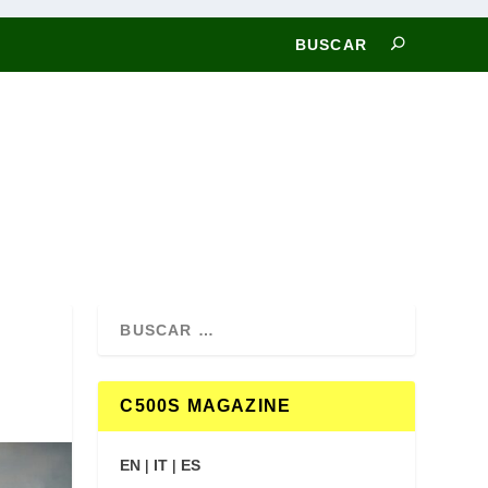
C500S MAGAZINE
EN
|
IT
|
ES