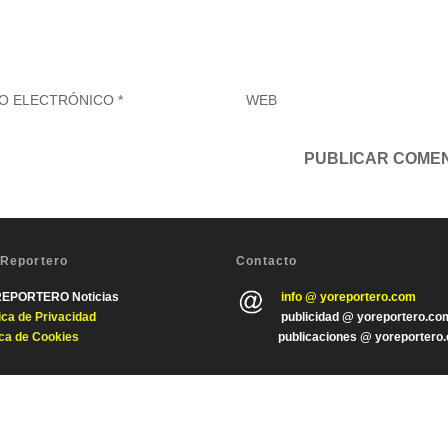
 Reportero
Contacto
REPORTERO Noticias
info @ yoreportero.com
tica de Privacida
d
publicidad @ yoreportero.co
ica de Cookies
publicaciones @ yoreportero