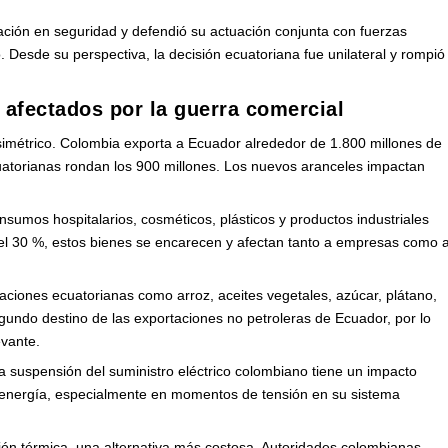
ación en seguridad y defendió su actuación conjunta con fuerzas
. Desde su perspectiva, la decisión ecuatoriana fue unilateral y rompió
 afectados por la guerra comercial
simétrico. Colombia exporta a Ecuador alrededor de 1.800 millones de
uatorianas rondan los 900 millones. Los nuevos aranceles impactan
umos hospitalarios, cosméticos, plásticos y productos industriales
del 30 %, estos bienes se encarecen y afectan tanto a empresas como 
aciones ecuatorianas como arroz, aceites vegetales, azúcar, plátano,
gundo destino de las exportaciones no petroleras de Ecuador, por lo
evante.
La suspensión del suministro eléctrico colombiano tiene un impacto
 energía, especialmente en momentos de tensión en su sistema
ón térmica, una alternativa más costosa. Autoridades colombianas