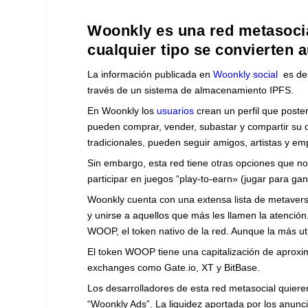
Woonkly es una red metasocia
cualquier tipo se convierten
La información publicada en
Woonkly social
es des
través de un sistema de almacenamiento IPFS.
En Woonkly los
usuarios
crean un perfil que poster
pueden comprar, vender, subastar y compartir su 
tradicionales, pueden seguir amigos, artistas y e
Sin embargo, esta red tiene otras opciones que no
participar en juegos “play-to-earn» (jugar para gan
Woonkly cuenta con una extensa lista de metaverso
y unirse a aquellos que más les llamen la atenc
WOOP, el token nativo de la red. Aunque la más ut
El token WOOP tiene una capitalización de aprox
exchanges como Gate.io, XT y BitBase.
Los desarrolladores de esta red metasocial quiere
“Woonkly Ads”. La liquidez aportada por los anunc