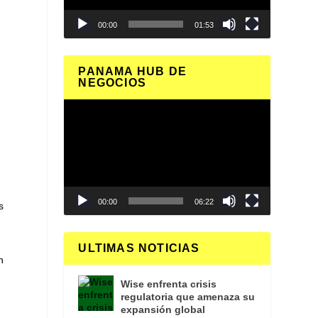
00:00
01:53
PANAMA HUB DE
NEGOCIOS
Reproductor
de
s
vídeo
00:00
06:22
s
ULTIMAS NOTICIAS
n
Wise enfrenta crisis
regulatoria que amenaza su
expansión global