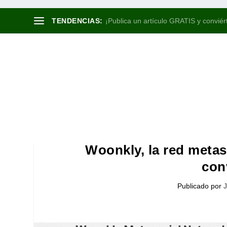
TENDENCIAS:
¡Publica un artículo GRATIS y conviért
Woonkly, la red metas
con
Publicado por
J