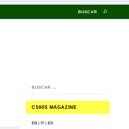
C500S MAGAZINE
EN
|
IT
|
ES