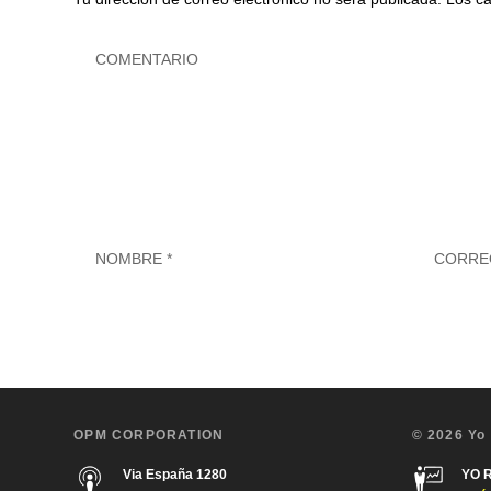
OPM CORPORATION
© 2026 Yo
Via España 1280
YO 