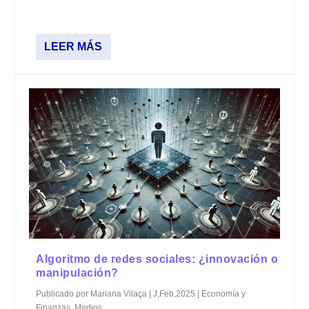
LEER MÁS
Algoritmo de redes sociales: ¿innovación o
manipulación?
Publicado por
Mariana Vilaça
|
J,Feb,2025
|
Economía y
Finanzas
,
Medios