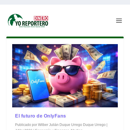
El futuro de OnlyFans
Publicado por
Wilber Julián Duque Urrego Duque Urrego
|