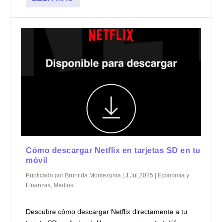
Cómo descargar Netflix en tarjetas SD en tu
móvil
Publicado por
Brunilda Montezuma
|
J,Jul,2025
|
Economía y
Finanzas
,
Medios
Descubre cómo descargar Netflix directamente a tu