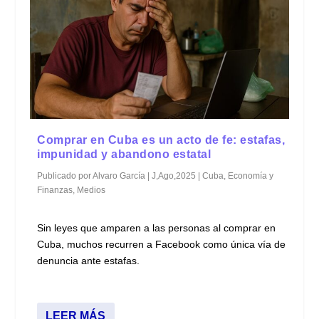
Comprar en Cuba es un acto de fe: estafas,
impunidad y abandono estatal
Publicado por
Alvaro García
|
J,Ago,2025
|
Cuba
,
Economía y
Finanzas
,
Medios
Sin leyes que amparen a las personas al comprar en
Cuba, muchos recurren a Facebook como única vía de
denuncia ante estafas.
LEER MÁS