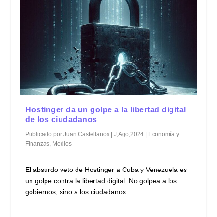
Hostinger da un golpe a la libertad digital
de los ciudadanos
Publicado por
Juan Castellanos
|
J,Ago,2024
|
Economía y
Finanzas
,
Medios
El absurdo veto de Hostinger a Cuba y Venezuela es
un golpe contra la libertad digital. No golpea a los
gobiernos, sino a los ciudadanos