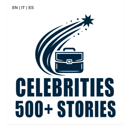
EN
|
IT
|
ES