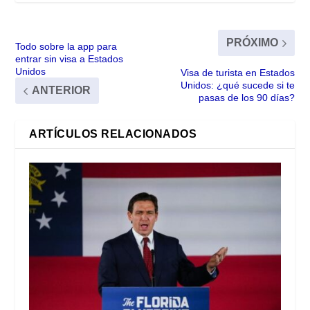
PRÓXIMO
Todo sobre la app para
entrar sin visa a Estados
Unidos
Visa de turista en Estados
Unidos: ¿qué sucede si te
ANTERIOR
pasas de los 90 días?
ARTÍCULOS RELACIONADOS