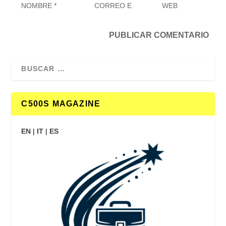
C500S MAGAZINE
EN
|
IT
|
ES