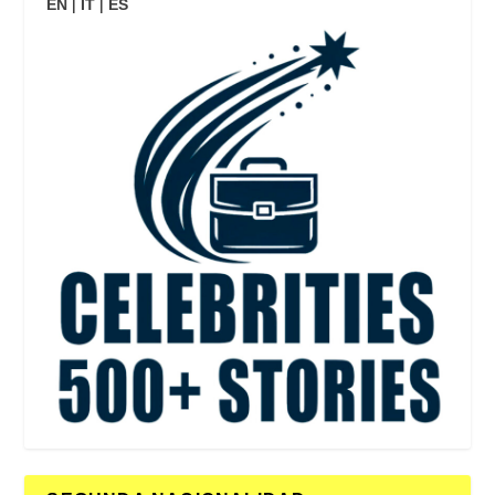
EN
|
IT
|
ES