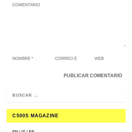
C500S MAGAZINE
EN
|
IT
|
ES