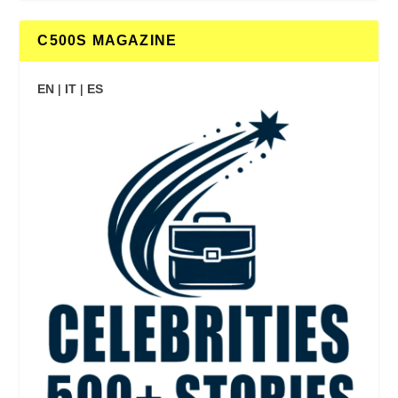
C500S MAGAZINE
EN
|
IT
|
ES