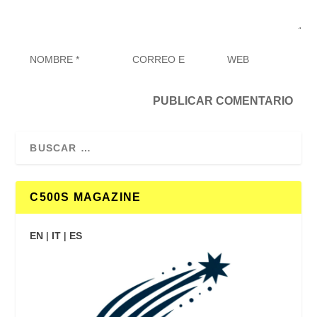
C500S MAGAZINE
EN
|
IT
|
ES