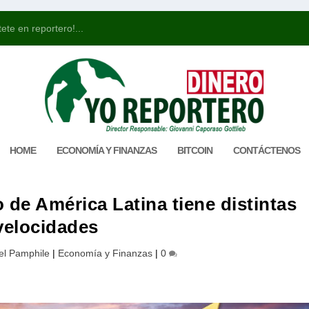
ete en reportero!...
HOME
ECONOMÍA Y FINANZAS
BITCOIN
CONTÁCTENOS
de América Latina tiene distintas
velocidades
el Pamphile
|
Economía y Finanzas
|
0