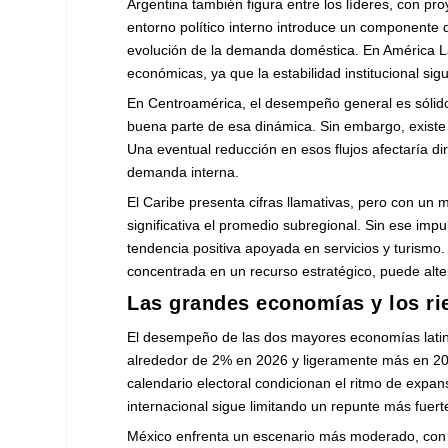
Argentina también figura entre los líderes, con p
entorno político interno introduce un componente d
evolución de la demanda doméstica. En América La
económicas, ya que la estabilidad institucional si
En Centroamérica, el desempeño general es sólido
buena parte de esa dinámica. Sin embargo, existe 
Una eventual reducción en esos flujos afectaría di
demanda interna.
El Caribe presenta cifras llamativas, pero con un
significativa el promedio subregional. Sin ese im
tendencia positiva apoyada en servicios y turism
concentrada en un recurso estratégico, puede alter
Las grandes economías y los ri
El desempeño de las dos mayores economías latino
alrededor de 2% en 2026 y ligeramente más en 2027.
calendario electoral condicionan el ritmo de expans
internacional sigue limitando un repunte más fuert
México enfrenta un escenario más moderado, con t