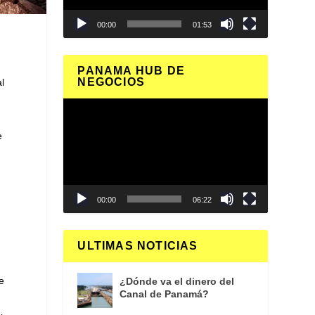
00:00
01:53
PANAMA HUB DE
NEGOCIOS
l
Reproductor
de
e
vídeo
00:00
06:22
ULTIMAS NOTICIAS
e
¿Dónde va el dinero del
Canal de Panamá?