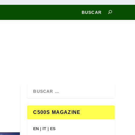
C500S MAGAZINE
EN
|
IT
|
ES