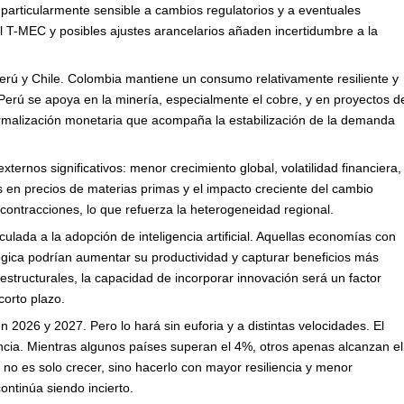
particularmente sensible a cambios regulatorios y a eventuales
l T-MEC y posibles ajustes arancelarios añaden incertidumbre a la
erú y Chile. Colombia mantiene un consumo relativamente resiliente y
 Perú se apoya en la minería, especialmente el cobre, y en proyectos d
ormalización monetaria que acompaña la estabilización de la demanda
 externos significativos: menor crecimiento global, volatilidad financiera,
s en precios de materias primas y el impacto creciente del cambio
contracciones, lo que refuerza la heterogeneidad regional.
ulada a la adopción de inteligencia artificial. Aquellas economías con
gica podrían aumentar su productividad y capturar beneficios más
tructurales, la capacidad de incorporar innovación será un factor
corto plazo.
2026 y 2027. Pero lo hará sin euforia y a distintas velocidades. El
encia. Mientras algunos países superan el 4%, otros apenas alcanzan el
no es solo crecer, sino hacerlo con mayor resiliencia y menor
ontinúa siendo incierto.