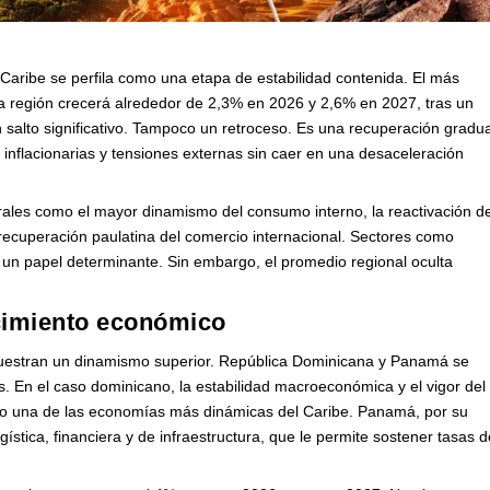
 Caribe se perfila como una etapa de estabilidad contenida. El más
la región crecerá alrededor de 2,3% en 2026 y 2,6% en 2027, tras un
salto significativo. Tampoco un retroceso. Es una recuperación gradua
 inflacionarias y tensiones externas sin caer en una desaceleración
trales como el mayor dinamismo del consumo interno, la reactivación d
recuperación paulatina del comercio internacional. Sectores como
 un papel determinante. Sin embargo, el promedio regional oculta
ecimiento económico
muestran un dinamismo superior. República Dominicana y Panamá se
. En el caso dominicano, la estabilidad macroeconómica y el vigor del
o una de las economías más dinámicas del Caribe. Panamá, por su
ística, financiera y de infraestructura, que le permite sostener tasas d