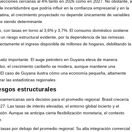
royecciones cercanas al 4% tanto en 2026 como en 2027. No obstante, e
e incertidumbre que podría influir en la confianza empresarial y en la
tina, el crecimiento proyectado no depende únicamente de variables
gue siendo determinante.
, con tasas en torno al 3,6% y 3,7%. El consumo doméstico sostiene
un riesgo estructural evidente, por la dependencia de las remesas.
rectamente el ingreso disponible de millones de hogares, debilitando la
 matiz importante. El auge petrolero en Guyana eleva de manera
pulso, el crecimiento caribeño se modera, aunque mantiene una
o. El caso de Guyana ilustra cómo una economía pequeña, altamente
ar las estadísticas regionales.
esgos estructurales
americanas será decisivo para el promedio regional. Brasil crecería
 Las tasas de interés elevadas, el entorno global incierto y el
ión. Aunque se anticipa cierta flexibilización monetaria, el contexto
e.
asas por debajo del promedio regional. Su alta integración comercial