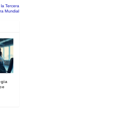
 la Tercera
ra Mundial
egia
ice