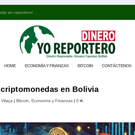
ete en reportero!...
HOME
ECONOMÍA Y FINANZAS
BITCOIN
CONTÁCTENOS
 criptomonedas en Bolivia
 Vilaça
|
Bitcoin
,
Economía y Finanzas
|
0