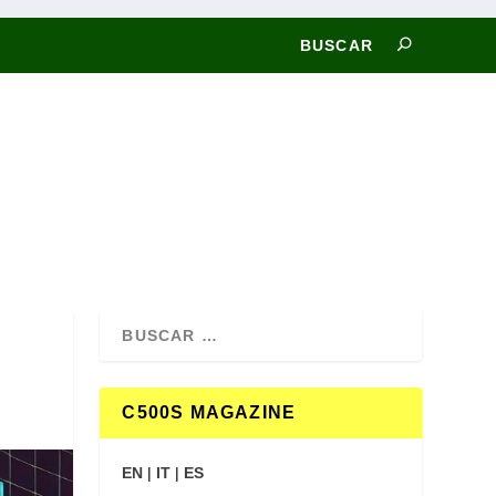
C500S MAGAZINE
EN
|
IT
|
ES