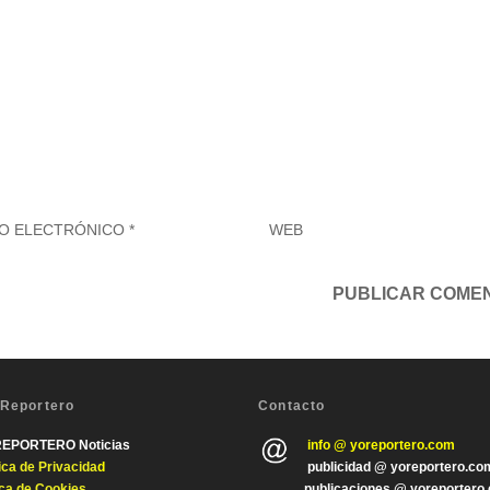
 Reportero
Contacto
REPORTERO Noticias
info @ yoreportero.com
tica de Privacida
d
publicidad @ yoreportero.co
ica de Cookies
publicaciones @ yoreportero