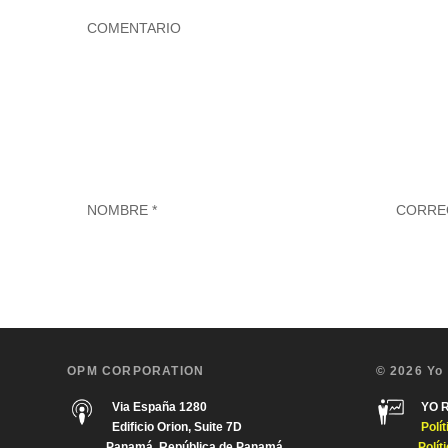
OPM CORPORATION
© 2026 Yo
Via España 1280
YO 
Edificio Orion, Suite 7D
Polí
Panamá, República de Panamá
Polít