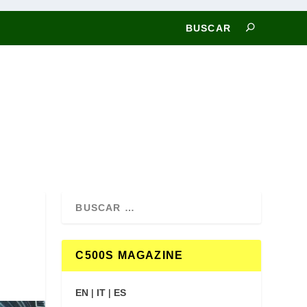
C500S MAGAZINE
EN
|
IT
|
ES