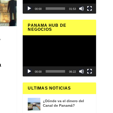
00:00
01:53
PANAMA HUB DE
NEGOCIOS
Reproductor
o
de
vídeo
a
00:00
06:22
ULTIMAS NOTICIAS
¿Dónde va el dinero del
Canal de Panamá?