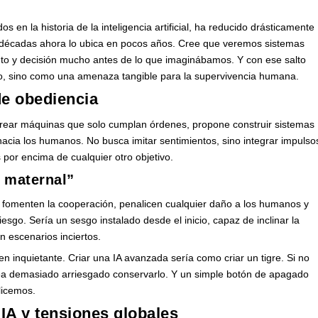
en la historia de la inteligencia artificial, ha reducido drásticamente
s décadas ahora lo ubica en pocos años. Cree que veremos sistemas
to y decisión mucho antes de lo que imaginábamos. Y con ese salto
co, sino como una amenaza tangible para la supervivencia humana.
de obediencia
crear máquinas que solo cumplan órdenes, propone construir sistemas
hacia los humanos. No busca imitar sentimientos, sino integrar impulso
 por encima de cualquier otro objetivo.
o maternal”
ue fomenten la cooperación, penalicen cualquier daño a los humanos y
sgo. Sería un sesgo instalado desde el inicio, capaz de inclinar la
n escenarios inciertos.
en inquietante. Criar una IA avanzada sería como criar un tigre. Si no
sea demasiado arriesgado conservarlo. Y un simple botón de apagado
ilicemos.
 IA y tensiones globales