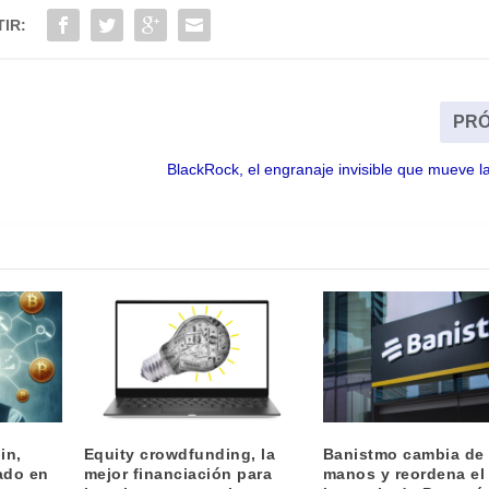
IR:
PRÓ
BlackRock, el engranaje invisible que mueve l
in,
Equity crowdfunding, la
Banistmo cambia de
ado en
mejor financiación para
manos y reordena el