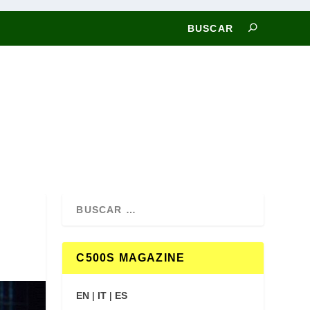
C500S MAGAZINE
EN
|
IT
|
ES