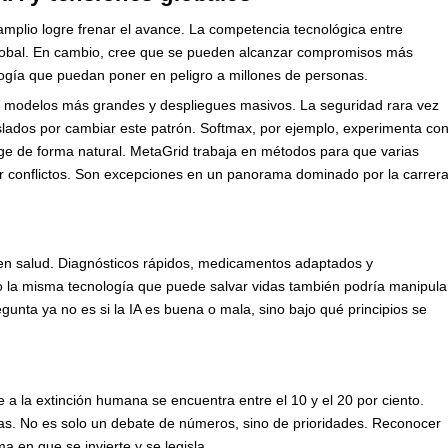
amplio logre frenar el avance. La competencia tecnológica entre
 global. En cambio, cree que se pueden alcanzar compromisos más
logía que puedan poner en peligro a millones de personas.
, modelos más grandes y despliegues masivos. La seguridad rara vez
aislados por cambiar este patrón. Softmax, por ejemplo, experimenta co
ge de forma natural. MetaGrid trabaja en métodos para que varias
erar conflictos. Son excepciones en un panorama dominado por la carrer
s en salud. Diagnósticos rápidos, medicamentos adaptados y
ro la misma tecnología que puede salvar vidas también podría manipula
gunta ya no es si la IA es buena o mala, sino bajo qué principios se
ve a la extinción humana se encuentra entre el 10 y el 20 por ciento.
as. No es solo un debate de números, sino de prioridades. Reconocer
ma en que se invierte y se legisla.