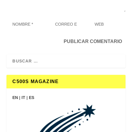
C500S MAGAZINE
EN
|
IT
|
ES