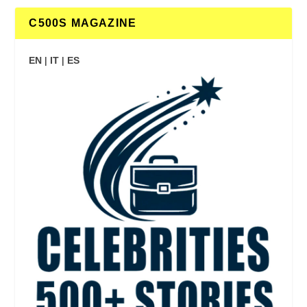
C500S MAGAZINE
EN
|
IT
|
ES