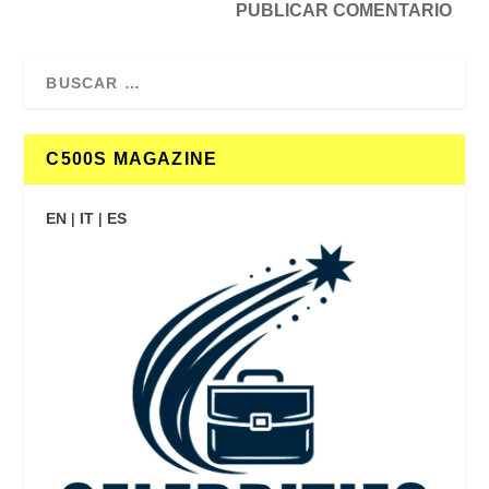
C500S MAGAZINE
EN
|
IT
|
ES