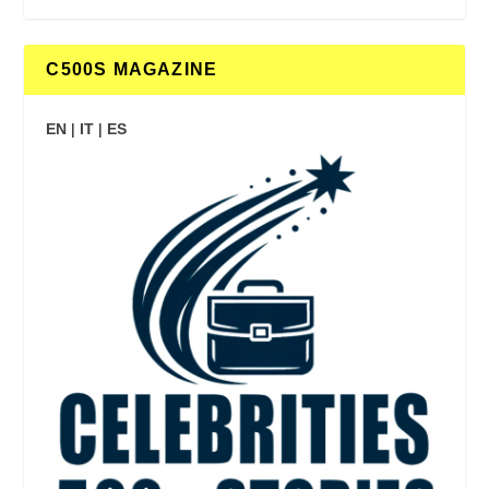
C500S MAGAZINE
EN
|
IT
|
ES