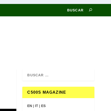
C500S MAGAZINE
EN
|
IT
|
ES