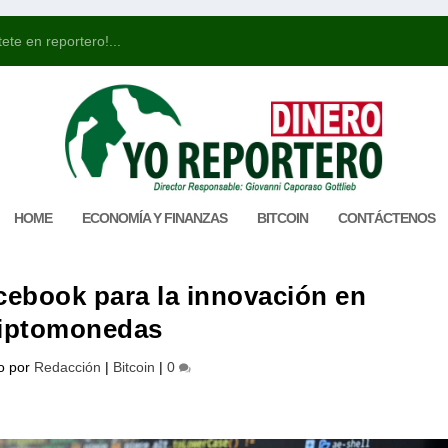
ete en reportero!...
HOME
ECONOMÍA Y FINANZAS
BITCOIN
CONTÁCTENOS
ebook para la innovación en
riptomonedas
o por
Redacción
|
Bitcoin
|
0