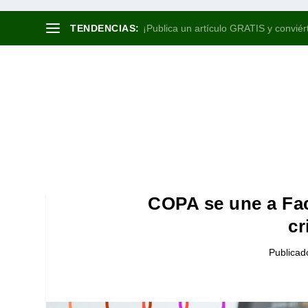
TENDENCIAS:
¡Publica un artículo GRATIS y conviért
COPA se une a Fac
c
Publicad