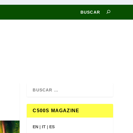
C500S MAGAZINE
EN
|
IT
|
ES