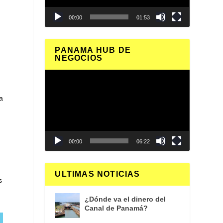
00:00
01:53
PANAMA HUB DE
NEGOCIOS
Reproductor
de
vídeo
a
00:00
06:22
ULTIMAS NOTICIAS
s
¿Dónde va el dinero del
Canal de Panamá?