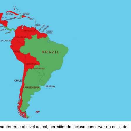
ntenerse al nivel actual, permitiendo incluso conservar un estilo de