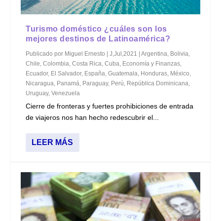
Turismo doméstico ¿cuáles son los
mejores destinos de Latinoamérica?
Publicado por
Miguel Ernesto
|
J,Jul,2021
|
Argentina
,
Bolivia
,
Chile
,
Colombia
,
Costa Rica
,
Cuba
,
Economía y Finanzas
,
Ecuador
,
El Salvador
,
España
,
Guatemala
,
Honduras
,
México
,
Nicaragua
,
Panamá
,
Paraguay
,
Perú
,
República Dominicana
,
Uruguay
,
Venezuela
Cierre de fronteras y fuertes prohibiciones de entrada
de viajeros nos han hecho redescubrir el...
LEER MÁS