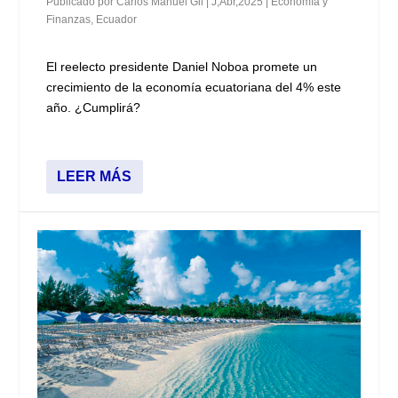
Publicado por
Carlos Manuel Gil
|
J,Abr,2025
|
Economía y
Finanzas
,
Ecuador
El reelecto presidente Daniel Noboa promete un
crecimiento de la economía ecuatoriana del 4% este
año. ¿Cumplirá?
LEER MÁS