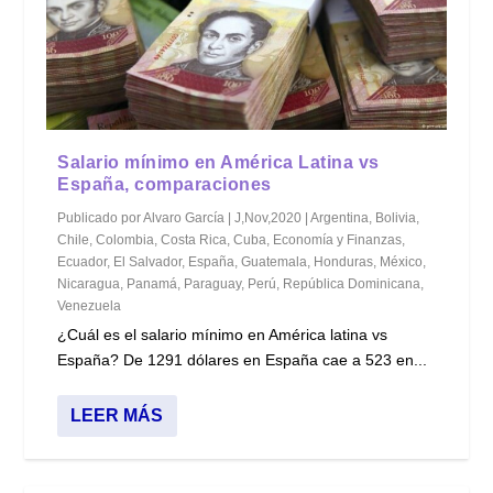
Salario mínimo en América Latina vs
España, comparaciones
Publicado por
Alvaro García
|
J,Nov,2020
|
Argentina
,
Bolivia
,
Chile
,
Colombia
,
Costa Rica
,
Cuba
,
Economía y Finanzas
,
Ecuador
,
El Salvador
,
España
,
Guatemala
,
Honduras
,
México
,
Nicaragua
,
Panamá
,
Paraguay
,
Perú
,
República Dominicana
,
Venezuela
¿Cuál es el salario mínimo en América latina vs
España? De 1291 dólares en España cae a 523 en...
LEER MÁS