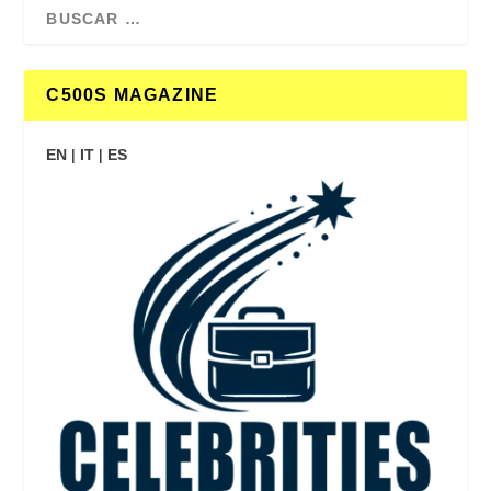
C500S MAGAZINE
EN
|
IT
|
ES