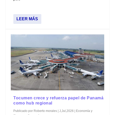
LEER MÁS
Tocumen crece y refuerza papel de Panamá
como hub regional
Publicado por
Roberto morales
|
J,Jul,2026
|
Economía y