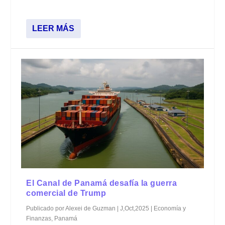
LEER MÁS
El Canal de Panamá desafía la guerra
comercial de Trump
Publicado por
Alexei de Guzman
|
J,Oct,2025
|
Economía y
Finanzas
,
Panamá