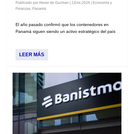
Publicado por
Alexei de Guzman
|
J,Ene,2026
|
Economía y
Finanzas
,
Panamá
El año pasado confirmó que los contenedores en
Panamá siguen siendo un activo estratégico del país
LEER MÁS