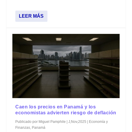
LEER MÁS
Caen los precios en Panamá y los
economistas advierten riesgo de deflación
Publicado por
Miguel Pamphile
|
J,Nov,2025
|
Economía y
Finanzas
,
Panamá