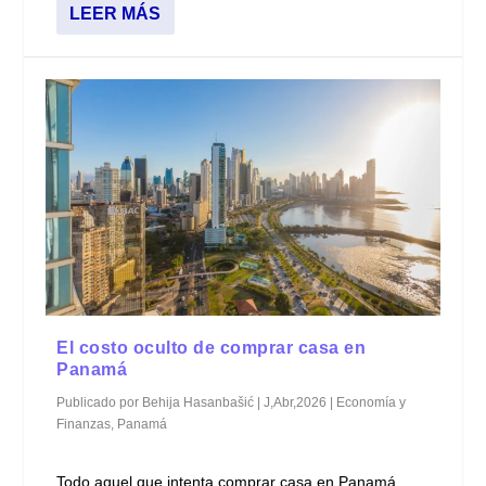
LEER MÁS
El costo oculto de comprar casa en
Panamá
Publicado por
Behija Hasanbašić
|
J,Abr,2026
|
Economía y
Finanzas
,
Panamá
Todo aquel que intenta comprar casa en Panamá