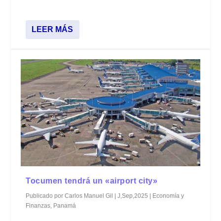
LEER MÁS
Tocumen tendrá un «airport city»
Publicado por
Carlos Manuel Gil
|
J,Sep,2025
|
Economía y
Finanzas
,
Panamá