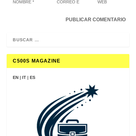
C500S MAGAZINE
EN
|
IT
|
ES