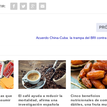
IR:
PRÓ
Acuerdo China-Cuba: la trampa del BRI contra
das que
El café ayuda a reducir la
Cinco beneficios
nsumir
mortalidad, afirma una
nutricionales de co
investigación española
dátiles, una fruta m