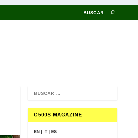
C500S MAGAZINE
EN
|
IT
|
ES