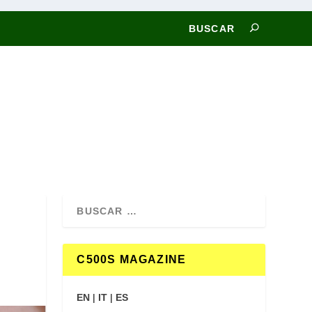
C500S MAGAZINE
EN
|
IT
|
ES