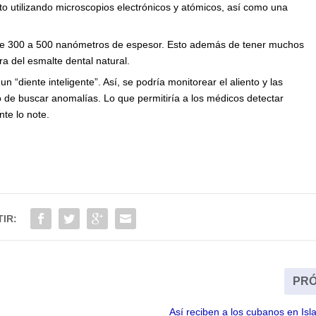
to utilizando microscopios electrónicos y atómicos, así como una
a de 300 a 500 nanómetros de espesor. Esto además de tener muchos
ra del esmalte dental natural.
n “diente inteligente”. Así, se podría monitorear el aliento y las
vo de buscar anomalías. Lo que permitiría a los médicos detectar
te lo note.
IR:
PRÓ
Así reciben a los cubanos en Isl