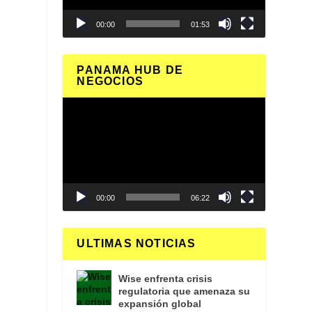
00:00
01:53
PANAMA HUB DE
NEGOCIOS
Reproductor
de
vídeo
00:00
06:22
ULTIMAS NOTICIAS
Wise enfrenta crisis
y
regulatoria que amenaza su
expansión global