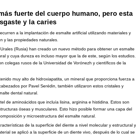
o más fuerte del cuerpo humano, pero esta
sgaste y la caries
curren a la implantación de esmalte artificial utilizando materiales y
n y las propiedades naturales.
os Urales (Rusia) han creado un nuevo método para obtener un esmalte
natural y cuya dureza es incluso mayor que la de este, según los estudios.
on colegas rusos de la Universidad de Vorónezh y científicos de la
tenido muy alto de hidroxiapatita, un mineral que proporciona fuerza a
abezados por Pavel Serédin, también utilizaron estos cristales y
malte dental natural.
tel de aminoácidos que incluía lisina, arginina e histidina. Estos son
structuras óseas y musculares. Esto hizo posible formar una capa del
 composición y microestructura del esmalte natural.
cterísticas de la superficie del diente a nivel molecular y estructural 
terial se aplicó a la superficie de un diente vivo, después de lo cual se