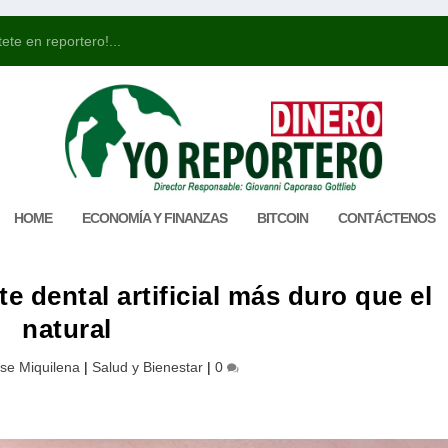
ete en reportero!...
HOME
ECONOMÍA Y FINANZAS
BITCOIN
CONTÁCTENOS
e dental artificial más duro que el
natural
se Miquilena
|
Salud y Bienestar
|
0