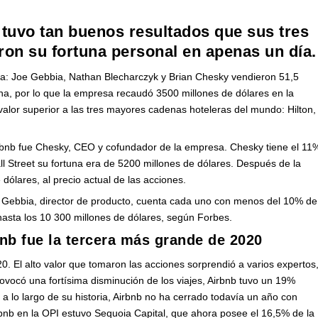
b tuvo tan buenos resultados que sus tres
ron su fortuna personal en apenas un día.
una: Joe Gebbia, Nathan Blecharczyk y Brian Chesky vendieron 51,5
na, por lo que la empresa recaudó 3500 millones de dólares en la
n valor superior a las tres mayores cadenas hoteleras del mundo: Hilton,
 Airbnb fue Chesky, CEO y cofundador de la empresa. Chesky tiene el 11
ll Street su fortuna era de 5200 millones de dólares. Después de la
 dólares, al precio actual de las acciones.
oe Gebbia, director de producto, cuenta cada uno con menos del 10% de
hasta los 10 300 millones de dólares, según Forbes.
bnb fue la tercera más grande de 2020
0. El alto valor que tomaron las acciones sorprendió a varios expertos
vocó una fortísima disminución de los viajes, Airbnb tuvo un 19%
a lo largo de su historia, Airbnb no ha cerrado todavía un año con
irbnb en la OPI estuvo Sequoia Capital, que ahora posee el 16,5% de la