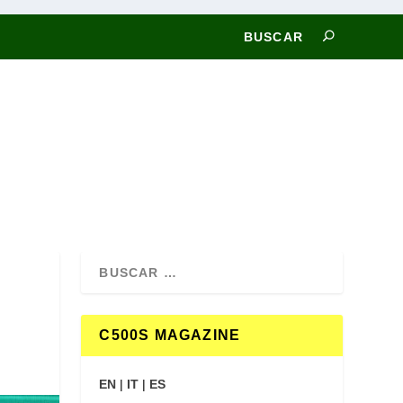
C500S MAGAZINE
EN
|
IT
|
ES