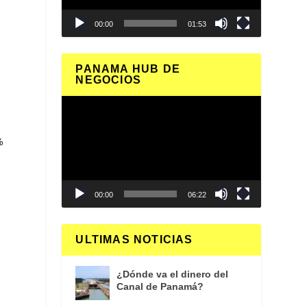
00:00
01:53
PANAMA HUB DE
NEGOCIOS
Reproductor
de
vídeo
%
00:00
06:22
ULTIMAS NOTICIAS
,
¿Dónde va el dinero del
Canal de Panamá?