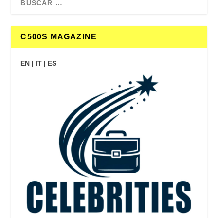
C500S MAGAZINE
EN
|
IT
|
ES