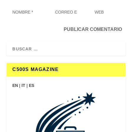
C500S MAGAZINE
EN
|
IT
|
ES