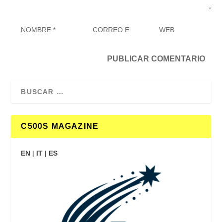
C500S MAGAZINE
EN
|
IT
|
ES