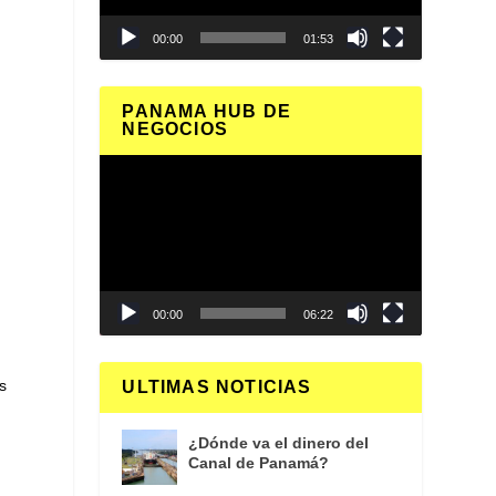
00:00
01:53
PANAMA HUB DE
NEGOCIOS
Reproductor
de
vídeo
00:00
06:22
.
s
ULTIMAS NOTICIAS
¿Dónde va el dinero del
Canal de Panamá?