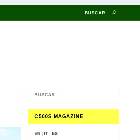
C500S MAGAZINE
EN
|
IT
|
ES