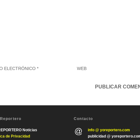
 Reportero
Contacto
REPORTERO Noticias
info @ yoreportero.com
tica de Privacida
d
publicidad @ yoreportero.co