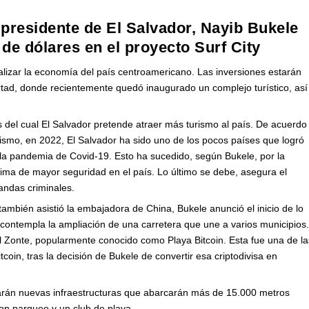
 presidente de El Salvador, Nayib Bukele
 de dólares en el proyecto Surf City
talizar la economía del país centroamericano. Las inversiones estarán
rtad, donde recientemente quedó inaugurado un complejo turístico, así
és del cual El Salvador pretende atraer más turismo al país. De acuerdo
ismo, en 2022, El Salvador ha sido uno de los pocos países que logró
de la pandemia de Covid-19. Esto ha sucedido, según Bukele, por la
 clima de mayor seguridad en el país. Lo último se debe, asegura el
bandas criminales.
 también asistió la embajadora de China, Bukele anunció el inicio de lo
 contempla la ampliación de una carretera que une a varios municipios
l Zonte, popularmente conocido como Playa Bitcoin. Esta fue una de la
oin, tras la decisión de Bukele de convertir esa criptodivisa en
rearán nuevas infraestructuras que abarcarán más de 15.000 metros
con parqueo y un club de playa.