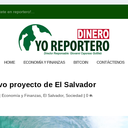
ete en reportero!...
HOME
ECONOMÍA Y FINANZAS
BITCOIN
CONTÁCTENOS
evo proyecto de El Salvador
|
Economía y Finanzas
,
El Salvador
,
Sociedad
|
0