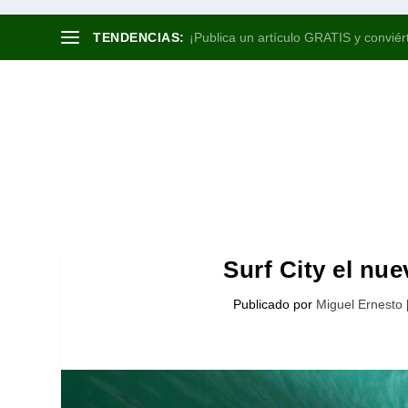
TENDENCIAS:
¡Publica un artículo GRATIS y conviért
Surf City el nu
Publicado por
Miguel Ernesto