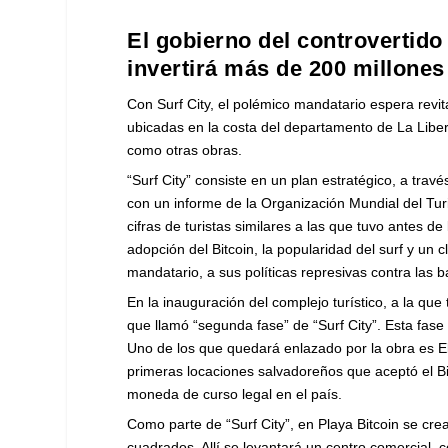
El gobierno del controvertido
invertirá más de 200 millones
Con Surf City, el polémico mandatario espera revi
ubicadas en la costa del departamento de La Libe
como otras obras.
“Surf City” consiste en un plan estratégico, a trav
con un informe de la Organización Mundial del Tur
cifras de turistas similares a las que tuvo antes 
adopción del Bitcoin, la popularidad del surf y un
mandatario, a sus políticas represivas contra las 
En la inauguración del complejo turístico, a la que
que llamó “segunda fase” de “Surf City”. Esta fase
Uno de los que quedará enlazado por la obra es E
primeras locaciones salvadoreños que aceptó el Bitc
moneda de curso legal en el país.
Como parte de “Surf City”, en Playa Bitcoin se c
cuadrados. Allí se levantará un centro comercial, 