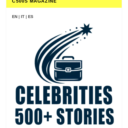
C500S MAGAZINE
EN
|
IT
|
ES