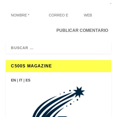
C500S MAGAZINE
EN
|
IT
|
ES