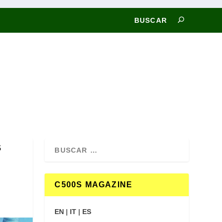
s
C500S MAGAZINE
EN
|
IT
|
ES