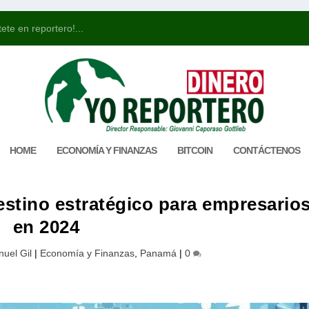
ete en reportero!...
HOME
ECONOMÍA Y FINANZAS
BITCOIN
CONTÁCTENOS
estino estratégico para empresario
en 2024
uel Gil
|
Economía y Finanzas
,
Panamá
|
0