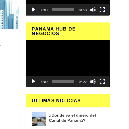
00:00
01:53
PANAMA HUB DE
NEGOCIOS
Reproductor
a
de
vídeo
00:00
06:22
ULTIMAS NOTICIAS
d
¿Dónde va el dinero del
Canal de Panamá?