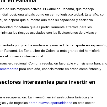
rtir en Panamá
uno de sus mayores activos. El Canal de Panamá, que maneja
al, posiciona al país como un centro logístico global. Este año, con
anal, se espera que aumente aún más su capacidad y eficiencia.
bilidad monetaria que es particularmente atractiva para los
 minimiza los riesgos asociados con las fluctuaciones de divisas y
plementado por puertos modernos y una red de transporte en expansión
ir en Panamá. La Zona Libre de Colón, la más grande del hemisferio
ara el comercio internacional.
nanciero regional. Con una regulación favorable y un sistema bancari
prometedoras
para este año, especialmente en áreas como fintech y
sectores interesantes para invertir en
te recuperación. La inversión en infraestructura turística y la
gico y de negocios
abren nuevas oportunidades
en este sector.