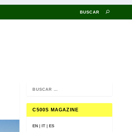
C500S MAGAZINE
EN
|
IT
|
ES