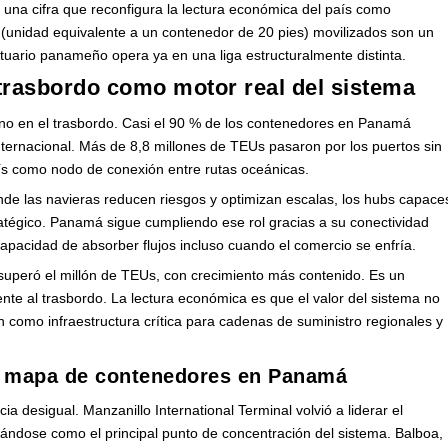
na cifra que reconfigura la lectura económica del país como
 (unidad equivalente a un contenedor de 20 pies) movilizados son un
rtuario panameño opera ya en una liga estructuralmente distinta.
trasbordo como motor real del sistema
 sino en el trasbordo. Casi el 90 % de los contenedores en Panamá
nternacional. Más de 8,8 millones de TEUs pasaron por los puertos sin
país como nodo de conexión entre rutas oceánicas.
nde las navieras reducen riesgos y optimizan escalas, los hubs capace
ratégico. Panamá sigue cumpliendo ese rol gracias a su conectividad
capacidad de absorber flujos incluso cuando el comercio se enfría.
uperó el millón de TEUs, con crecimiento más contenido. Es un
nte al trasbordo. La lectura económica es que el valor del sistema no
 como infraestructura crítica para cadenas de suministro regionales y
el mapa de contenedores en Panamá
 desigual. Manzanillo International Terminal volvió a liderar el
ndose como el principal punto de concentración del sistema. Balboa,