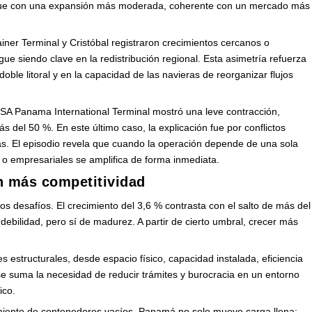
unque con una expansión más moderada, coherente con un mercado más
iner Terminal y Cristóbal registraron crecimientos cercanos o
gue siendo clave en la redistribución regional. Esta asimetría refuerza
ble litoral y en la capacidad de las navieras de reorganizar flujos
SA Panama International Terminal mostró una leve contracción,
 del 50 %. En este último caso, la explicación fue por conflictos
s. El episodio revela que cuando la operación depende de una sola
s o empresariales se amplifica de forma inmediata.
n más competitividad
s desafíos. El crecimiento del 3,6 % contrasta con el salto de más del
ebilidad, pero sí de madurez. A partir de cierto umbral, crecer más
es estructurales, desde espacio físico, capacidad instalada, eficiencia
 se suma la necesidad de reducir trámites y burocracia en un entorno
ico.
miento de contenedores vacíos. Panamá no solo mueve carga llena;