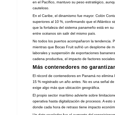
en el Pacífico, mantuvo su peso estratégico, a
cauteloso.
En el Caribe, el dinamismo fue mayor. Colón Conta
superiores al 10 %, confirmando que el Atlántico si
que la fortaleza del sistema panameño está en su do
entre océanos sin salir del mismo país.
No todos los puertos acompañaron la tendencia. P
mientras que Bocas Fruit sufrió un desplome de más
laborales y suspensión de exportaciones bananera
cadena productiva, el impacto de factores sociale
Más contenedores no garantiza
El récord de contenedores en Panamá no elimina lo
15 % registrado un año antes. No es una señal de d
exige algo más que ubicación geográfica.
El propio sector marítimo advierte sobre limitacion
operativa hasta digitalización de procesos. A esto
donde cada hora de retraso tiene impacto económ
Un dato revelador fue el aumento del reposiciona