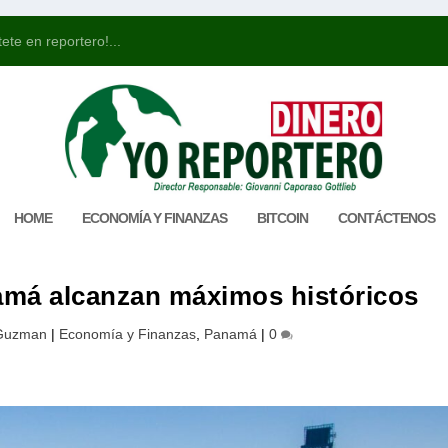
ete en reportero!...
HOME
ECONOMÍA Y FINANZAS
BITCOIN
CONTÁCTENOS
má alcanzan máximos históricos
 Guzman
|
Economía y Finanzas
,
Panamá
|
0