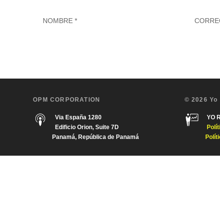
OPM CORPORATION
© 2026 Yo
Via España 1280
YO 
Edificio Orion, Suite 7D
Polí
Panamá, República de Panamá
Polít
Diseñado por
| Desarrollado por
Elegant Themes
WordPress