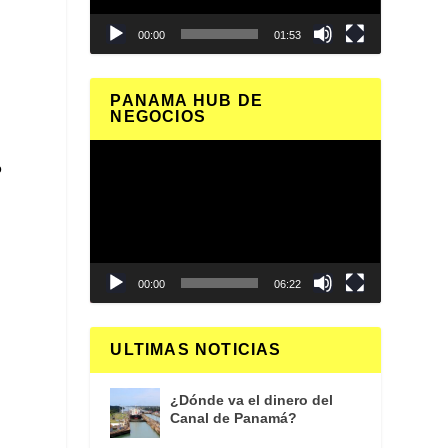
00:00
01:53
PANAMA HUB DE
NEGOCIOS
Reproductor
o
de
vídeo
00:00
06:22
e
ULTIMAS NOTICIAS
¿Dónde va el dinero del
Canal de Panamá?