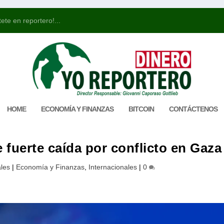
ete en reportero!...
HOME
ECONOMÍA Y FINANZAS
BITCOIN
CONTÁCTENOS
 fuerte caída por conflicto en Gaza
les
|
Economía y Finanzas
,
Internacionales
|
0