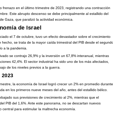
frenazo en el último trimestre de 2023, registrando una contracción
embre. Este abrupto descenso se debe principalmente al estallido del
 de Gaza, que paralizó la actividad económica.
nomía de Israel
ado el 7 de octubre, tuvo un efecto devastador sobre el crecimiento
De hecho, se trata de la mayor caída trimestral del PIB desde el segund
o a la pandemia.
ivado se contrajo 26,9% y la inversión un 67,8% interanual, mientras
ciones 42,4%. El sector industrial ha sido uno de los más afectados,
jo de los niveles previos a la guerra.
 2023
rimestre, la economía de Israel logró crecer un 2% en promedio durant
ada en los primeros nueve meses del año, antes del estallido bélico.
rebajado sus previsiones de crecimiento al 2%, mientras que el
 del PIB del 1,6%. Ante este panorama, no se descartan nuevos
co central para estimular la maltrecha economía.