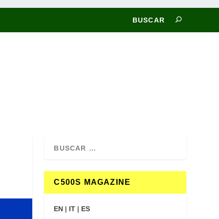
C500S MAGAZINE
EN
|
IT
|
ES