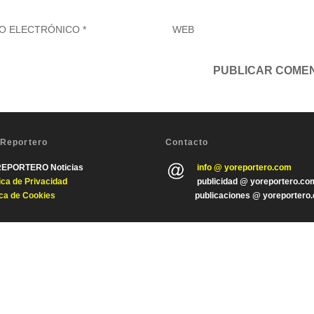
 Reportero
Contacto
REPORTERO Noticias
info @ yoreportero.com
tica de Privacida
d
publicidad @ yoreportero.co
ica de Cookies
publicaciones @ yoreportero