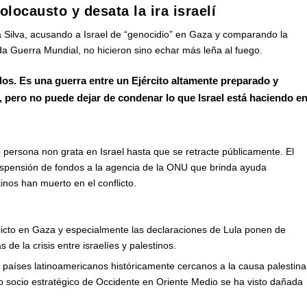
locausto y desata la ira israelí
da Silva, acusando a Israel de “genocidio” en Gaza y comparando la
da Guerra Mundial, no hicieron sino echar más leña al fuego.
os. Es una guerra entre un Ejército altamente preparado y
pero no puede dejar de condenar lo que Israel está haciendo e
mo persona non grata en Israel hasta que se retracte públicamente. El
suspensión de fondos a la agencia de la ONU que brinda ayuda
inos han muerto en el conflicto.
flicto en Gaza y especialmente las declaraciones de Lula ponen de
 de la crisis entre israelíes y palestinos.
n países latinoamericanos históricamente cercanos a la causa palestina
omo socio estratégico de Occidente en Oriente Medio se ha visto dañada