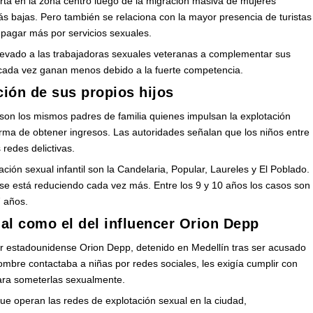
ferta en la zona centro luego de la migración masiva de mujeres
s bajas. Pero también se relaciona con la mayor presencia de turistas
 pagar más por servicios sexuales.
a llevado a las trabajadoras sexuales veteranas a complementar sus
e cada vez ganan menos debido a la fuerte competencia.
ción de sus propios hijos
on los mismos padres de familia quienes impulsan la explotación
ma de obtener ingresos. Las autoridades señalan que los niños entre
 redes delictivas.
ón sexual infantil son la Candelaria, Popular, Laureles y El Poblado.
se está reduciendo cada vez más. Entre los 9 y 10 años los casos son
7 años.
l como el del influencer Orion Depp
er estadounidense Orion Depp, detenido en Medellín tras ser acusado
bre contactaba a niñas por redes sociales, les exigía cumplir con
ara someterlas sexualmente.
que operan las redes de explotación sexual en la ciudad,