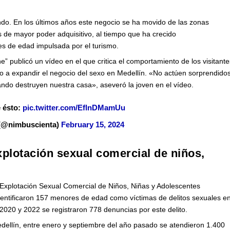
ando. En los últimos años este negocio se ha movido de las zonas
es de mayor poder adquisitivo, al tiempo que ha crecido
s de edad impulsada por el turismo.
e” publicó un vídeo en el que critica el comportamiento de los visitante
uido a expandir el negocio del sexo en Medellín. «No actúen sorprendido
ndo destruyen nuestra casa», aseveró la joven en el vídeo.
 ésto:
pic.twitter.com/EflnDMamUu
(@nimbuscienta)
February 15, 2024
xplotación sexual comercial de niños,
 Explotación Sexual Comercial de Niños, Niñas y Adolescentes
entificaron 157 menores de edad como víctimas de delitos sexuales e
2020 y 2022 se registraron 778 denuncias por este delito.
edellín, entre enero y septiembre del año pasado se atendieron 1.400