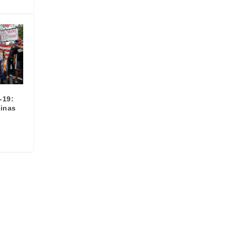
-19:
pinas