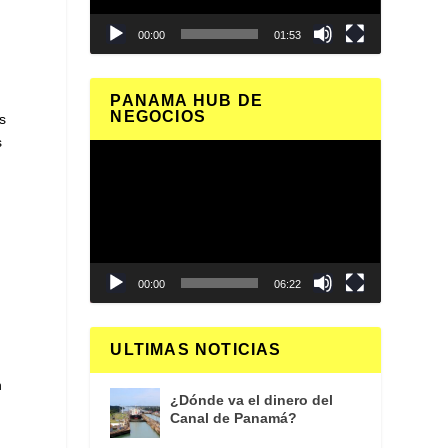
00:00
01:53
PANAMA HUB DE
NEGOCIOS
s
s
Reproductor
de
vídeo
00:00
06:22
ULTIMAS NOTICIAS
n
¿Dónde va el dinero del
Canal de Panamá?