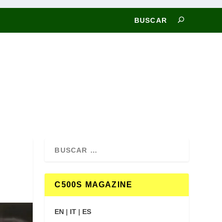
C500S MAGAZINE
EN
|
IT
|
ES