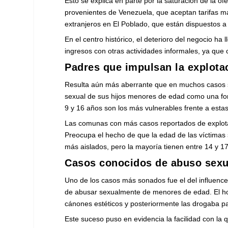
Esto se explica en parte por la saturación de la o
provenientes de Venezuela, que aceptan tarifas má
extranjeros en El Poblado, que están dispuestos a
En el centro histórico, el deterioro del negocio h
ingresos con otras actividades informales, ya qu
Padres que impulsan la explota
Resulta aún más aberrante que en muchos casos s
sexual de sus hijos menores de edad como una for
9 y 16 años son los más vulnerables frente a estas
Las comunas con más casos reportados de explotaci
Preocupa el hecho de que la edad de las víctimas 
más aislados, pero la mayoría tienen entre 14 y 1
Casos conocidos de abuso sexua
Uno de los casos más sonados fue el del influenc
de abusar sexualmente de menores de edad. El hom
cánones estéticos y posteriormente las drogaba p
Este suceso puso en evidencia la facilidad con la 