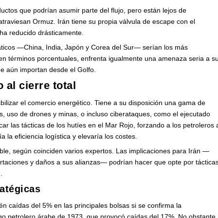
ctos que podrían asumir parte del flujo, pero están lejos de
atraviesan Ormuz. Irán tiene su propia válvula de escape con el
ha reducido drásticamente.
iáticos —China, India, Japón y Corea del Sur— serían los más
en términos porcentuales, enfrenta igualmente una amenaza seria a s
ue aún importan desde el Golfo.
 al cierre total
bilizar el comercio energético. Tiene a su disposición una gama de
s, uso de drones y minas, o incluso ciberataques, como el ejecutado
r las tácticas de los hutíes en el Mar Rojo, forzando a los petroleros 
 la eficiencia logística y elevaría los costes.
le, según coinciden varios expertos. Las implicaciones para Irán —
portaciones y daños a sus alianzas— podrían hacer que opte por táctica
.
ratégicas
n caídas del 5% en las principales bolsas si se confirma la
rgo petrolero árabe de 1973, que provocó caídas del 17%. No obstante,