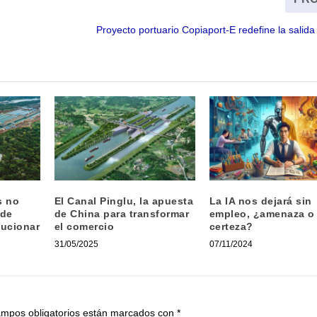
a
Proyecto portuario Copiaport-E redefine la salida 
s no
El Canal Pinglu, la apuesta
La IA nos dejará sin
 de
de China para transformar
empleo, ¿amenaza o
ucionar
el comercio
certeza?
31/05/2025
07/11/2024
ampos obligatorios están marcados con
*