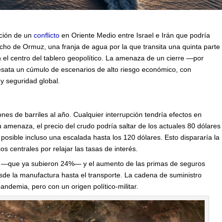
ución de un
conflicto
en Oriente Medio entre Israel e Irán que podría
recho de Ormuz, una franja de agua por la que transita una quinta parte
en el centro del tablero geopolítico. La amenaza de un cierre —por
sata un cúmulo de escenarios de alto riesgo económico, con
y seguridad global.
nes de barriles al año. Cualquier interrupción tendría efectos en
u amenaza, el precio del crudo podría saltar de los actuales 80 dólares
sible incluso una escalada hasta los 120 dólares. Esto dispararía la
os centrales por relajar las tasas de interés.
os —que ya subieron 24%— y el aumento de las primas de seguros
esde la manufactura hasta el transporte. La cadena de suministro
 pandemia, pero con un origen político-militar.