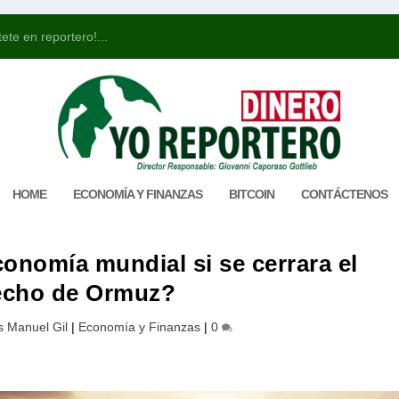
ete en reportero!...
HOME
ECONOMÍA Y FINANZAS
BITCOIN
CONTÁCTENOS
conomía mundial si se cerrara el
echo de Ormuz?
s Manuel Gil
|
Economía y Finanzas
|
0