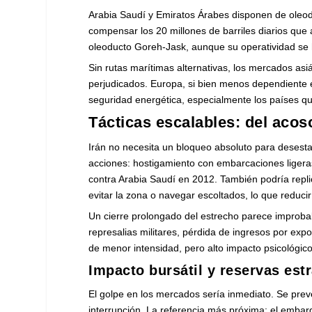
Arabia Saudí y Emiratos Árabes disponen de oleodu
compensar los 20 millones de barriles diarios que 
oleoducto Goreh-Jask, aunque su operatividad se 
Sin rutas marítimas alternativas, los mercados as
perjudicados. Europa, si bien menos dependiente 
seguridad energética, especialmente los países q
Tácticas escalables: del acoso
Irán no necesita un bloqueo absoluto para desesta
acciones: hostigamiento con embarcaciones ligera
contra Arabia Saudí en 2012. También podría replica
evitar la zona o navegar escoltados, lo que reduciría
Un cierre prolongado del estrecho parece improbab
represalias militares, pérdida de ingresos por ex
de menor intensidad, pero alto impacto psicológico
Impacto bursátil y reservas est
El golpe en los mercados sería inmediato. Se prevé
interrupción. La referencia más próxima: el emba