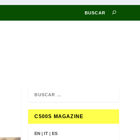
C500S MAGAZINE
EN
|
IT
|
ES